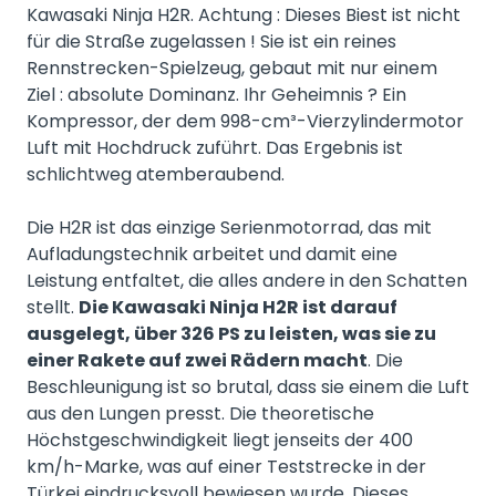
Kawasaki Ninja H2R. Achtung : Dieses Biest ist nicht
für die Straße zugelassen ! Sie ist ein reines
Rennstrecken-Spielzeug, gebaut mit nur einem
Ziel : absolute Dominanz. Ihr Geheimnis ? Ein
Kompressor, der dem 998-cm³-Vierzylindermotor
Luft mit Hochdruck zuführt. Das Ergebnis ist
schlichtweg atemberaubend.
Die H2R ist das einzige Serienmotorrad, das mit
Aufladungstechnik arbeitet und damit eine
Leistung entfaltet, die alles andere in den Schatten
stellt.
Die Kawasaki Ninja H2R ist darauf
ausgelegt, über 326 PS zu leisten, was sie zu
einer Rakete auf zwei Rädern macht
. Die
Beschleunigung ist so brutal, dass sie einem die Luft
aus den Lungen presst. Die theoretische
Höchstgeschwindigkeit liegt jenseits der 400
km/h-Marke, was auf einer Teststrecke in der
Türkei eindrucksvoll bewiesen wurde. Dieses