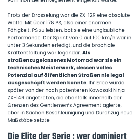
vom inoffiziellen Reglement eingeholt wurde.
Trotz der Drosselung war die ZX-12R eine absolute
Waffe. Mit über 178 PS, also einer enormen
Fähigkeit, PS zu leisten, bot sie eine unglaubliche
Performance. Der Sprint von 0 auf 100 km/h war in
unter 3 Sekunden erledigt, und die brachiale
Kraftentfaltung war legendär.
Als
straßenzugelassenes Motorrad war sie ein
technisches Meisterwerk, dessen volles
Potenzial auf öffentlichen Straßen nie legal
ausgeschöpft werden konnte
. Ihr Erbe wurde
später von der noch potenteren Kawasaki Ninja
ZX-14R angetreten, die ebenfalls innerhalb der
Grenzen des Gentlemen’s Agreement agierte,
aber in Sachen Beschleunigung und Durchzug neue
Maßstäbe setzte.
Die Elite der Serie : wer dominiert